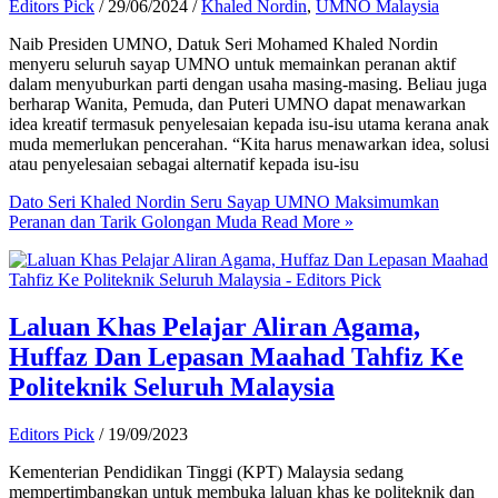
Editors Pick
/
29/06/2024
/
Khaled Nordin
,
UMNO Malaysia
Naib Presiden UMNO, Datuk Seri Mohamed Khaled Nordin
menyeru seluruh sayap UMNO untuk memainkan peranan aktif
dalam menyuburkan parti dengan usaha masing-masing. Beliau juga
berharap Wanita, Pemuda, dan Puteri UMNO dapat menawarkan
idea kreatif termasuk penyelesaian kepada isu-isu utama kerana anak
muda memerlukan pencerahan. “Kita harus menawarkan idea, solusi
atau penyelesaian sebagai alternatif kepada isu-isu
Dato Seri Khaled Nordin Seru Sayap UMNO Maksimumkan
Peranan dan Tarik Golongan Muda
Read More »
Laluan Khas Pelajar Aliran Agama,
Huffaz Dan Lepasan Maahad Tahfiz Ke
Politeknik Seluruh Malaysia
Editors Pick
/
19/09/2023
Kementerian Pendidikan Tinggi (KPT) Malaysia sedang
mempertimbangkan untuk membuka laluan khas ke politeknik dan