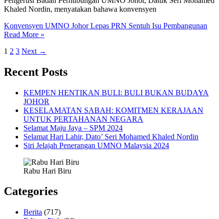
Pengerusi Badan Perhubungan UMNO Johor, Datuk Seri Mohamed
Khaled Nordin, menyatakan bahawa konvensyen
Konvensyen UMNO Johor Lepas PRN Sentuh Isu Pembangunan
Read More »
1
2
3
Next
→
Recent Posts
KEMPEN HENTIKAN BULI: BULI BUKAN BUDAYA
JOHOR
KESELAMATAN SABAH: KOMITMEN KERAJAAN
UNTUK PERTAHANAN NEGARA
Selamat Maju Jaya – SPM 2024
Selamat Hari Lahir, Dato’ Seri Mohamed Khaled Nordin
Siri Jelajah Penerangan UMNO Malaysia 2024
Rabu Hari Biru
Categories
Berita
(717)