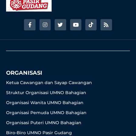
F
I
T
Y
T
R
a
n
w
o
i
s
c
s
i
u
k
s
e
t
t
t
t
b
a
t
u
o
o
g
e
b
k
o
r
r
e
k
a
-
m
f
ORGANISASI
Ketua Cawangan dan Sayap Cawangan
Struktur Organisasi UMNO Bahagian
Organisasi Wanita UMNO Bahagian
Organisasi Pemuda UMNO Bahagian
Organisasi Puteri UMNO Bahagian
Biro-Biro UMNO Pasir Gudang