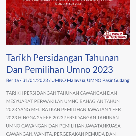
Tarikh Persidangan Tahunan
Dan Pemilihan Umno 2023
Berita
/
31/01/2023
/
UMNO Malaysia
,
UMNO Pasir Gudang
TARIKH PERSIDANGAN TAHUNAN CAWANGAN DAN
MESYUARAT PERWAKILAN UMNO BAHAGIAN TAHUN
2023 YANG MELIBATKAN PEMILIHAN JAWATAN 1 FEB
2023 HINGGA 26 FEB 2023PERSIDANGAN TAHUNAN
UMNO CAWANGAN DAN PEMILIHAN JAWATANKUASA
CAWANGAN, WANITA, PERGERAKAN PEMUDA DAN