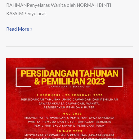
RAHMANPenyelaras Wanita oleh NORMAH BINTI
KASSIMPenyelaras
Read More »
Tarikh
Persidangan
Tahunan
Dan
Pemilihan
Umno
2023