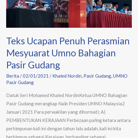
Umno
Bahagian
Pasir
Gudang
Teks Ucapan Penuh Perasmian
Mesyuarat Umno Bahagian
Pasir Gudang
Berita
/
02/01/2021
/
Khaled Nordin
,
Pasir Gudang
,
UMNO
Pasir Gudang
Datuk Seri Mohamed Khaled NordinKetua UMNO Bahagian
Pasir Gudang merangkap Naib Presiden UMNO Malaysia2
Januari 2021 Para perwakilan yang dihormati; A)
PEMBENTUKAN KERAJAAN Perbezaan paling ketara antara
perhimpunan kali ini dengan tahun lalu adalah, kali ini kita
berhimpun sebagai Kerajaan, berbanding sebagai