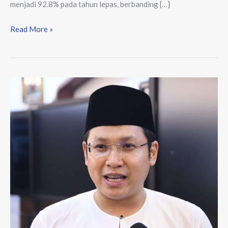
menjadi 92.8% pada tahun lepas, berbanding […]
Read More »
UMNO
Tidak
Perlu
Jadi
Jurucakap
Parti
Lain