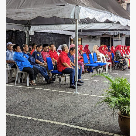
Persidangan
dan
Pemilihan
UMNO
Cawangan
Taman
Cendana
4