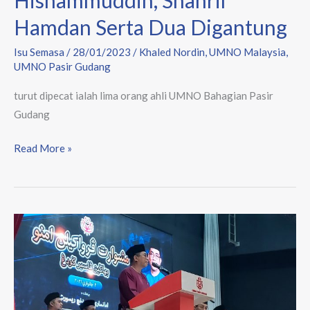
Hamdan Serta Dua Digantung
Isu Semasa
/
28/01/2023
/
Khaled Nordin
,
UMNO Malaysia
,
UMNO Pasir Gudang
turut dipecat ialah lima orang ahli UMNO Bahagian Pasir
Gudang
Read More »
Teks
Ucapan
Penuh
Perasmian
Mesyuarat