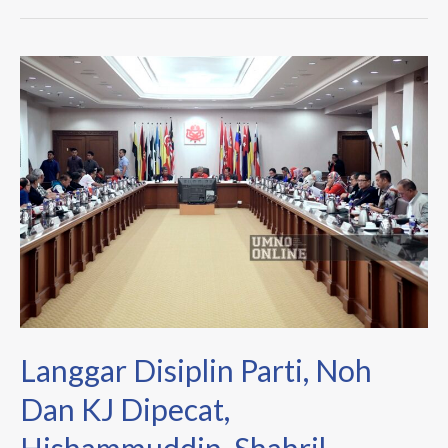
Langgar
Disiplin
Parti,
Noh
Dan
KJ
Dipecat,
Hishammuddin,
Shahril
Hamdan
Serta
Langgar Disiplin Parti, Noh
Dua
Digantung
Dan KJ Dipecat,
Hishammuddin, Shahril