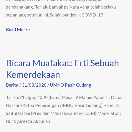
pembangkang. Terlalu banyak perkara yang telah berlaku
sepanjang setahun ini. Selain pandemik COVID-19
Read More »
Bicara Muafakat: Erti Sebuah
Bicara
Muafakat:
Kemerdekaan
Erti
Sebuah
Berita
/
31/08/2020
/
UMNO Pasir Gudang
Kemerdekaan
Tarikh:31 Ogos 2020 (Isnin) Masa : 9 Malam Panel 1 : Dahari
Hassan (Ketua Penerangan UMNO Pasir Gudang) Panel 2:
Saiful Hazim (Presiden Mahasiswa Johor USM) Moderator :
Nur Syareeza Abdullah