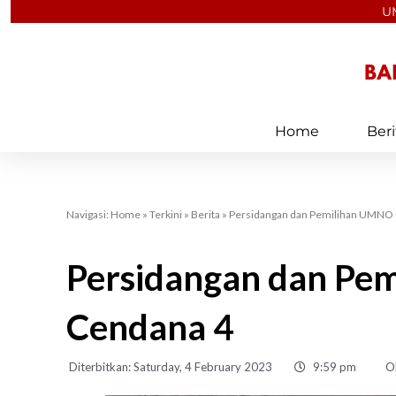
Skip
U
to
content
Home
Beri
Navigasi:
Home
»
Terkini
»
Berita
»
Persidangan dan Pemilihan UMNO
Persidangan dan P
Cendana 4
Diterbitkan:
Saturday, 4 February 2023
9:59 pm
O