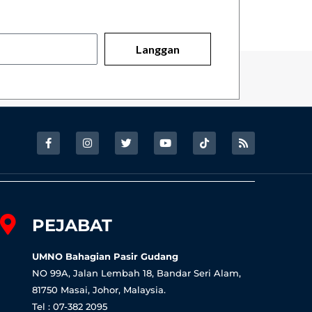
Langgan
F
I
T
Y
T
R
a
n
w
o
i
s
c
s
i
u
k
s
e
t
t
t
t
b
a
t
u
o
o
g
e
b
k
o
r
r
e
k
a
-
m
PEJABAT
f
UMNO Bahagian Pasir Gudang
NO 99A, Jalan Lembah 18, Bandar Seri Alam,
81750 Masai, Johor, Malaysia.
Tel : 07-382 2095