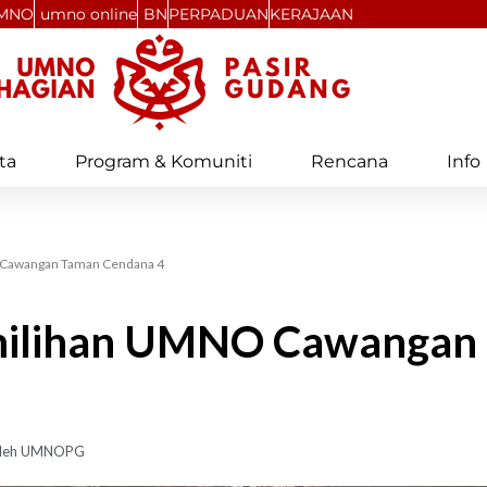
MNO
umno online
BN
PERPADUAN
KERAJAAN
ta
Program & Komuniti
Rencana
Info
 Cawangan Taman Cendana 4
emilihan UMNO Cawangan
leh
UMNOPG