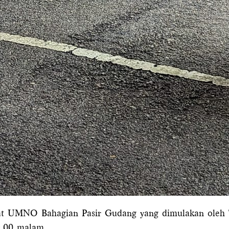
kat UMNO Bahagian Pasir Gudang yang dimulakan oleh
9.00 malam.