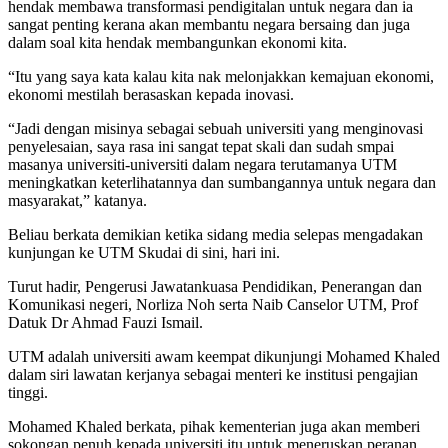
hendak membawa transformasi pendigitalan untuk negara dan ia
sangat penting kerana akan membantu negara bersaing dan juga
dalam soal kita hendak membangunkan ekonomi kita.
“Itu yang saya kata kalau kita nak melonjakkan kemajuan ekonomi,
ekonomi mestilah berasaskan kepada inovasi.
“Jadi dengan misinya sebagai sebuah universiti yang menginovasi
penyelesaian, saya rasa ini sangat tepat skali dan sudah smpai
masanya universiti-universiti dalam negara terutamanya UTM
meningkatkan keterlihatannya dan sumbangannya untuk negara dan
masyarakat,” katanya.
Beliau berkata demikian ketika sidang media selepas mengadakan
kunjungan ke UTM Skudai di sini, hari ini.
Turut hadir, Pengerusi Jawatankuasa Pendidikan, Penerangan dan
Komunikasi negeri, Norliza Noh serta Naib Canselor UTM, Prof
Datuk Dr Ahmad Fauzi Ismail.
UTM adalah universiti awam keempat dikunjungi Mohamed Khaled
dalam siri lawatan kerjanya sebagai menteri ke institusi pengajian
tinggi.
Mohamed Khaled berkata, pihak kementerian juga akan memberi
sokongan penuh kepada universiti itu untuk meneruskan peranan