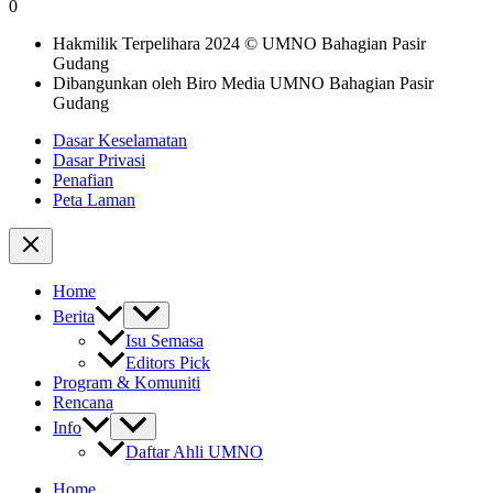
0
Hakmilik Terpelihara 2024 © UMNO Bahagian Pasir
Gudang
Dibangunkan oleh Biro Media UMNO Bahagian Pasir
Gudang
Dasar Keselamatan
Dasar Privasi
Penafian
Peta Laman
Home
Berita
Isu Semasa
Editors Pick
Program & Komuniti
Rencana
Info
Daftar Ahli UMNO
Home