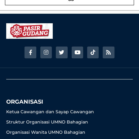
F
I
T
Y
T
R
a
n
w
o
i
s
c
s
i
u
k
s
e
t
t
t
t
b
a
t
u
o
o
g
e
b
k
o
r
r
e
k
a
-
m
f
ORGANISASI
Ketua Cawangan dan Sayap Cawangan
Struktur Organisasi UMNO Bahagian
Organisasi Wanita UMNO Bahagian