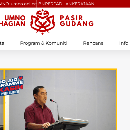
MNO
umno online
BN
PERPADUAN
KERAJAAN
ta
Program & Komuniti
Rencana
Info