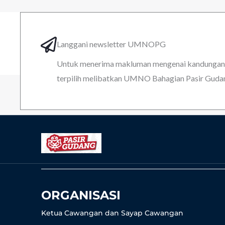
Langgani newsletter UMNOPG
Untuk menerima makluman mengenai kandungan k
terpilih melibatkan UMNO Bahagian Pasir Guda
ORGANISASI
Ketua Cawangan dan Sayap Cawangan