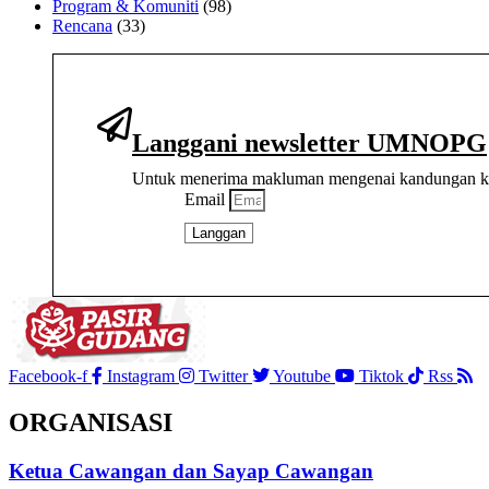
Program & Komuniti
(98)
Rencana
(33)
Langgani newsletter UMNOPG
Untuk menerima makluman mengenai kandungan kha
Email
Langgan
Facebook-f
Instagram
Twitter
Youtube
Tiktok
Rss
ORGANISASI
Ketua Cawangan dan Sayap Cawangan