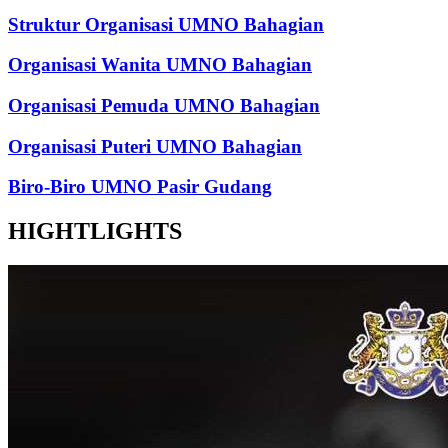
Struktur Organisasi UMNO Bahagian
Organisasi Wanita UMNO Bahagian
Organisasi Pemuda UMNO Bahagian
Organisasi Puteri UMNO Bahagian
Biro-Biro UMNO Pasir Gudang
HIGHTLIGHTS