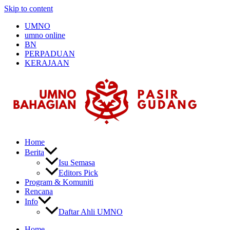
Skip to content
UMNO
umno online
BN
PERPADUAN
KERAJAAN
Home
Berita
Isu Semasa
Editors Pick
Program & Komuniti
Rencana
Info
Daftar Ahli UMNO
Home