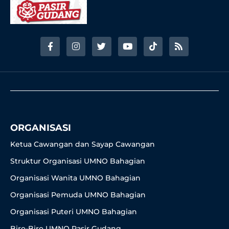
F
I
T
Y
T
R
a
n
w
o
i
s
c
s
i
u
k
s
e
t
t
t
t
b
a
t
u
o
o
g
e
b
k
o
r
r
e
k
a
-
m
f
ORGANISASI
Ketua Cawangan dan Sayap Cawangan
Struktur Organisasi UMNO Bahagian
Organisasi Wanita UMNO Bahagian
Organisasi Pemuda UMNO Bahagian
Organisasi Puteri UMNO Bahagian
Biro-Biro UMNO Pasir Gudang