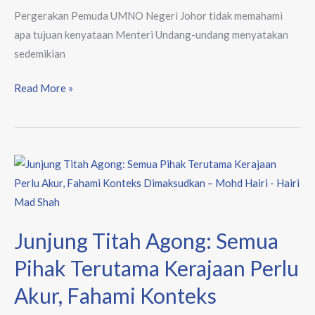
Perniaga,
Pergerakan Pemuda UMNO Negeri Johor tidak memahami
Jangan
apa tujuan kenyataan Menteri Undang-undang menyatakan
Berdalih
sedemikian
Lagi
Read More »
Junjung
Titah
Agong:
Semua
Junjung Titah Agong: Semua
Pihak
Terutama
Pihak Terutama Kerajaan Perlu
Kerajaan
Akur, Fahami Konteks
Perlu
Akur,