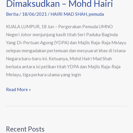
Dimaksudkan – Mohd Hairi
Fahami
Berita
/
18/06/2021
/
HAIRI MAD SHAH
,
pemuda
Konteks
Dimaksudkan
KUALA LUMPUR, 18 Jun – Pergerakan Pemuda UMNO
–
Negeri Johor menjunjung kasih titah Seri Paduka Baginda
Mohd
Yang Di-Pertuan Agong (YDPA) dan Majlis Raja-Raja Melayu
Hairi
selepas mengadakan pertemuan dan mesyuarat khas di Istana
Negara baru-baru ini. Ketuanya, Mohd Hairi Mad Shah
berkata antara isi petikan titah YDPA dan Majlis Raja-Raja
Melayu, tiga perkara utama yang ingin
Read More »
Recent Posts