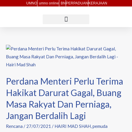
Skip
UMNO
umno online
BN
PERPADUAN
KERAJAAN
to
content
Perdana
Menteri
Perlu
Terima
Perdana Menteri Perlu Terima
Hakikat
Darurat
Hakikat Darurat Gagal, Buang
Gagal,
Masa Rakyat Dan Perniaga,
Buang
Masa
Jangan Berdalih Lagi
Rakyat
Rencana
/
27/07/2021
/
HAIRI MAD SHAH
,
pemuda
Dan