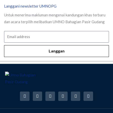
Langgani newsletter UMNOPG
Untuk menerima makluman mengenai kandungan khas terbaru
dan acara terpilih melibatkan UMNO Bahagian Pasir Gudang
Email
Langgan
F
I
T
Y
T
R
a
n
w
o
i
s
c
s
i
u
k
s
e
t
t
t
t
b
a
t
u
o