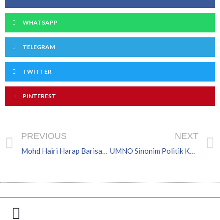
WHATSAPP
TELEGRAM
TWITTER
PINTEREST
Prev
PREVIOUS
NEXT
Mohd Hairi Harap Barisan Kepimpinan Pemuda Dukung Institusi Presiden, Bawa Naratif Segar
UMNO Sinonim Politik Khidmat Bakti, Cabaran PRN Kembalikan Keyakinan Rakyat Kepada Parti