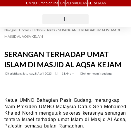
Skip
UMNO
umno online
BN
PERPADUAN
KERAJAAN
to
content
Navigasi:
Home
»
Terkini
»
Berita
»
SERANGAN TERHADAP UMAT ISLAM DI
MASJID AL AQSA KEJAM
SERANGAN TERHADAP UMAT
ISLAM DI MASJID AL AQSA KEJAM
Diterbitkan:
Saturday, 8 April 2023
11:44 am
Oleh
umnopasirgudang
Ketua UMNO Bahagian Pasir Gudang, merangkap
Naib Presiden UMNO Malaysia Datuk Seri Mohamed
Khaled Nordin mengutuk sekeras kerasnya serangan
tentera Israel terhadap umat Islam di Masjid Al Aqsa,
Palestin semasa bulan Ramadhan.