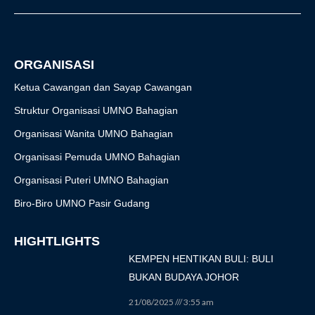
o
g
e
b
k
o
r
r
e
k
a
-
m
f
ORGANISASI
Ketua Cawangan dan Sayap Cawangan
Struktur Organisasi UMNO Bahagian
Organisasi Wanita UMNO Bahagian
Organisasi Pemuda UMNO Bahagian
Organisasi Puteri UMNO Bahagian
Biro-Biro UMNO Pasir Gudang
HIGHTLIGHTS
KEMPEN HENTIKAN BULI: BULI
BUKAN BUDAYA JOHOR
21/08/2025
3:55 am