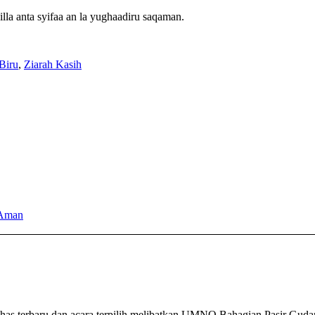
illa anta syifaa an la yughaadiru saqaman.
Biru
,
Ziarah Kasih
 Aman
s terbaru dan acara terpilih melibatkan UMNO Bahagian Pasir Guda