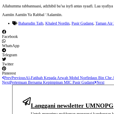
Allahumma rabbannaasi, adzhibil ba’sa isyfi antas syaafi. Laa syafiya 
Aamiin Aamiin Ya Rabbal ‘Aalamiin.
Baharudin Taib
,
Khaled Nordin
,
Pasir Gudang
,
Taman Air 
Facebook
WhatsApp
Telegram
Twitter
Pinterest
Prev
Previous
Al-Fatihah Kepada Arwah Mohd Norfirdaus Bin Che
Next
Pertemuan Bersama Kepimpinan MIC Pasir Gudang
Next
Langgani newsletter UMNOPG
Untuk menerima makluman mengenai kandungan kha