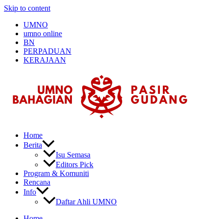
Skip to content
UMNO
umno online
BN
PERPADUAN
KERAJAAN
Home
Berita
Isu Semasa
Editors Pick
Program & Komuniti
Rencana
Info
Daftar Ahli UMNO
Home