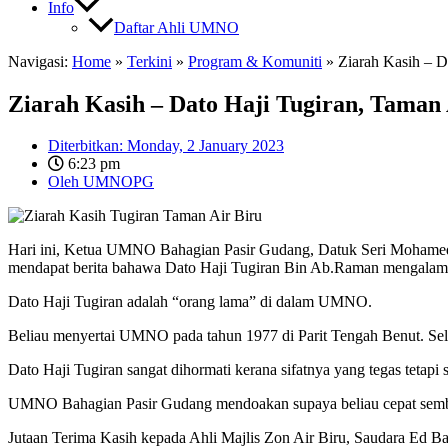
Info
Daftar Ahli UMNO
Navigasi:
Home
»
Terkini
»
Program & Komuniti
»
Ziarah Kasih – D
Ziarah Kasih – Dato Haji Tugiran, Taman 
Diterbitkan:
Monday, 2 January 2023
6:23 pm
Oleh
UMNOPG
Hari ini, Ketua UMNO Bahagian Pasir Gudang, Datuk Seri Mohamed
mendapat berita bahawa Dato Haji Tugiran Bin Ab.Raman mengalami
Dato Haji Tugiran adalah “orang lama” di dalam UMNO.
Beliau menyertai UMNO pada tahun 1977 di Parit Tengah Benut. Sel
Dato Haji Tugiran sangat dihormati kerana sifatnya yang tegas tetap
UMNO Bahagian Pasir Gudang mendoakan supaya beliau cepat sembu
Jutaan Terima Kasih kepada Ahli Majlis Zon Air Biru, Saudara Ed B