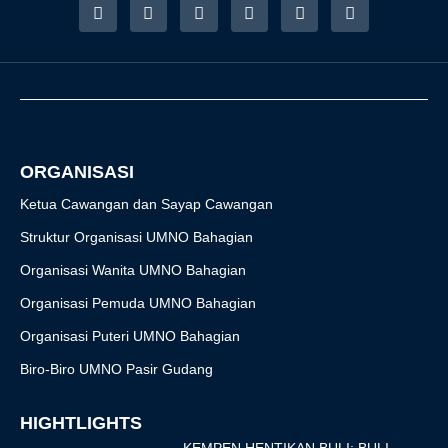
F
I
T
Y
T
R
a
n
w
o
i
s
c
s
i
u
k
s
e
t
t
t
t
b
a
t
u
o
o
g
e
b
k
o
r
r
e
k
a
-
m
f
ORGANISASI
Ketua Cawangan dan Sayap Cawangan
Struktur Organisasi UMNO Bahagian
Organisasi Wanita UMNO Bahagian
Organisasi Pemuda UMNO Bahagian
Organisasi Puteri UMNO Bahagian
Biro-Biro UMNO Pasir Gudang
HIGHTLIGHTS
KEMPEN HENTIKAN BULI: BULI