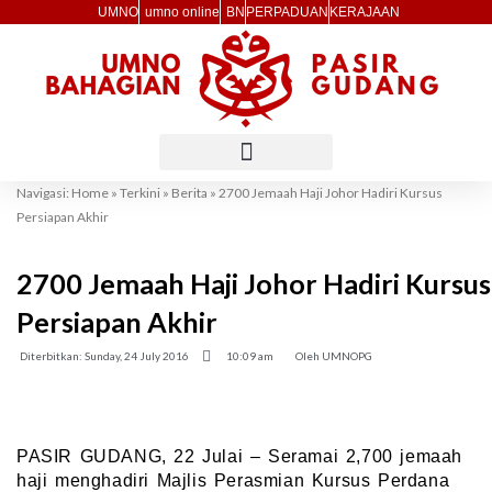
Skip
UMNO
umno online
BN
PERPADUAN
KERAJAAN
to
content
Navigasi:
Home
»
Terkini
»
Berita
»
2700 Jemaah Haji Johor Hadiri Kursus
Persiapan Akhir
2700 Jemaah Haji Johor Hadiri Kursus
Persiapan Akhir
Diterbitkan:
Sunday, 24 July 2016
10:09 am
Oleh
UMNOPG
PASIR GUDANG, 22 Julai – Seramai 2,700 jemaah
haji menghadiri Majlis Perasmian Kursus Perdana