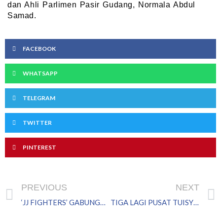
dan Ahli Parlimen Pasir Gudang, Normala Abdul
Samad.
FACEBOOK
WHATSAPP
TELEGRAM
TWITTER
PINTEREST
Prev
PREVIOUS
NEXT
‘JJ FIGHTERS’ GABUNGAN 4 PEMUDA 4 BELIA JELAJAH ZIARAH MARHABAN
TIGA LAGI PUSAT TUISYEN KOMUNITI DIBUKA YAYASAN PASIR GUDANG