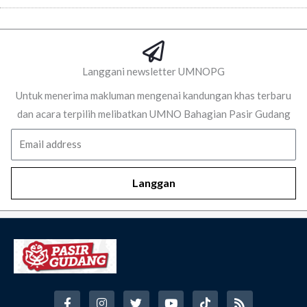
Langgani newsletter UMNOPG
Untuk menerima makluman mengenai kandungan khas terbaru
dan acara terpilih melibatkan UMNO Bahagian Pasir Gudang
Email
Langgan
F
I
T
Y
T
R