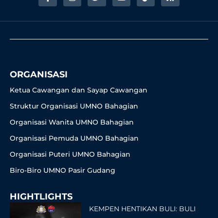
a
n
w
o
i
s
c
s
i
u
k
s
e
t
t
t
t
b
a
t
u
o
o
g
e
b
k
o
r
r
e
k
a
-
m
f
ORGANISASI
Ketua Cawangan dan Sayap Cawangan
Struktur Organisasi UMNO Bahagian
Organisasi Wanita UMNO Bahagian
Organisasi Pemuda UMNO Bahagian
Organisasi Puteri UMNO Bahagian
Biro-Biro UMNO Pasir Gudang
HIGHTLIGHTS
KEMPEN HENTIKAN BULI: BULI