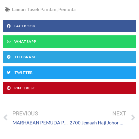
Laman Tasek Pandan
,
Pemuda
FACEBOOK
WHATSAPP
TELEGRAM
TWITTER
PINTEREST
Prev
PREVIOUS
NEXT
MARHABAN PEMUDA PERJIRANAN 9 BERSAMA KOMUNITI PENDUDUK
2700 Jemaah Haji Johor Hadiri Kursus Persiapan Akhir