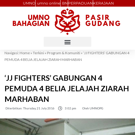
Skip
UMNO
umno online
BN
PERPADUAN
KERAJAAN
to
content
Navigasi:
Home
»
Terkini
»
Program & Komuniti
»
‘JJ FIGHTERS’ GABUNGAN 4
PEMUDA 4 BELIA JELAJAH ZIARAH MARHABAN
‘JJ FIGHTERS’ GABUNGAN 4
PEMUDA 4 BELIA JELAJAH ZIARAH
MARHABAN
Diterbitkan:
Thursday, 21 July 2016
3:02 pm
Oleh
UMNOPG