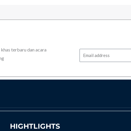
has terbaru dan acara
Email
ng
HIGHTLIGHTS