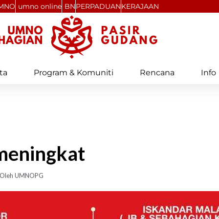
MNO
umno online
BN
PERPADUAN
KERAJAAN
ta
Program & Komuniti
Rencana
Info
meningkat
Oleh
UMNOPG