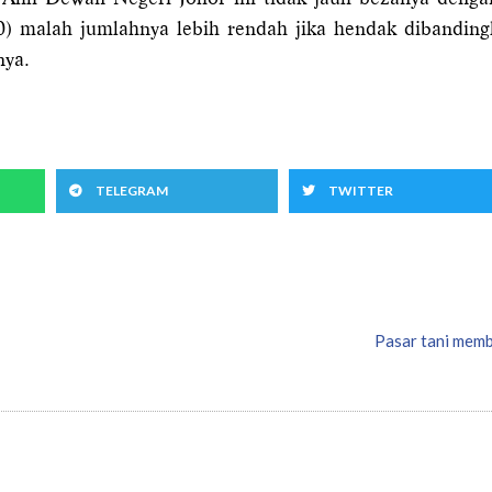
) malah jumlahnya lebih rendah jika hendak dibandin
nya.
TELEGRAM
TWITTER
Pasar tani mem