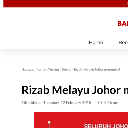
Skip
U
to
content
Home
Beri
Navigasi:
Home
»
Terkini
»
Berita
»
Rizab Melayu Johor meningkat
Rizab Melayu Johor 
Diterbitkan:
Thursday, 12 February 2015
3:36 pm