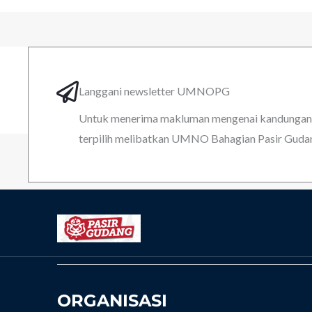
Langgani newsletter UMNOPG
Untuk menerima makluman mengenai kandungan k
terpilih melibatkan UMNO Bahagian Pasir Guda
ORGANISASI