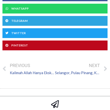
WHATSAPP
TELEGRAM
TWITTER
PINTEREST
Prev
PREVIOUS
NEXT
Kalimah Allah Hanya Eksklusif Untuk Umat Islam – Majlis Ulama UMNO
Selangor, Pulau Pinang, Kelantan, Kedah dan Terengganu Bakal Bubar Dun