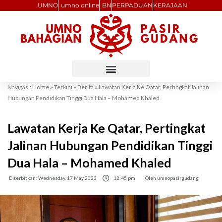
Skip
UMNO
umno online
BN
PERPADUAN
KERAJAAN
to
content
Navigasi:
Home
»
Terkini
»
Berita
»
Lawatan Kerja Ke Qatar, Pertingkat Jalinan
Hubungan Pendidikan Tinggi Dua Hala – Mohamed Khaled
Lawatan Kerja Ke Qatar, Pertingkat
Jalinan Hubungan Pendidikan Tinggi
Dua Hala – Mohamed Khaled
Diterbitkan:
Wednesday, 17 May 2023
12:45 pm
Oleh
umnopasirgudang