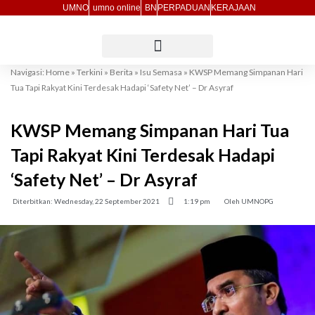
Skip
UMNO
umno online
BN
PERPADUAN
KERAJAAN
to
content
Navigasi:
Home
»
Terkini
»
Berita
»
Isu Semasa
»
KWSP Memang Simpanan Hari
Tua Tapi Rakyat Kini Terdesak Hadapi ‘Safety Net’ – Dr Asyraf
KWSP Memang Simpanan Hari Tua
Tapi Rakyat Kini Terdesak Hadapi
‘Safety Net’ – Dr Asyraf
Diterbitkan:
Wednesday, 22 September 2021
1:19 pm
Oleh
UMNOPG