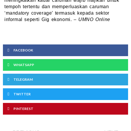
meningkatkan kadar caruman wajib majikan untuk
tempoh tertentu dan memperluaskan caruman
‘mandatory coverage’ termasuk kepada sektor
informal seperti Gig ekonomi. –
UMNO Online
FACEBOOK
WHATSAPP
TELEGRAM
TWITTER
PINTEREST
Prev