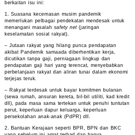
berkaitan isu ini:
1. Suasana kecemasan musim pandemik
memerlukan pelbagai pendekatan mendesak untuk
menangani masalah
safety net
(jaringan
keselamatan sosial rakyat).
– Jutaan rakyat yang hilang punca pendapatan
akibat Pandemik samaada diberhentikan kerja,
dicutikan tanpa gaji, perniagaan lingkup dan
pendapatan gaji hari yang terencat, menyebabkan
perbelanjaan rakyat dan aliran tunai dalam ekonomi
terjejas teruk.
– Rakyat terdesak untuk bayar komitmen bulanan
(sewa rumah, ansuran kereta, bil-bil utiliti, kad kredit
dll), pada masa sama tertekan untuk penuhi tuntutan
perut, keperluan dapur keluarga, keperluan
persekolahan anak-anak (PdPR) dll.
2. Bantuan Kerajaan seperti BPR, BPN dan BKC
yang sebelum ini amat terhad dan hanya