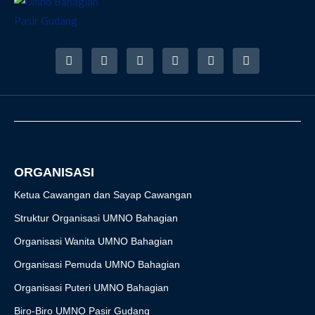
F
I
T
Y
T
R
a
n
w
o
i
s
c
s
i
u
k
s
e
t
t
t
t
b
a
t
u
o
o
g
e
b
k
o
r
r
e
k
a
-
m
f
ORGANISASI
Ketua Cawangan dan Sayap Cawangan
Struktur Organisasi UMNO Bahagian
Organisasi Wanita UMNO Bahagian
Organisasi Pemuda UMNO Bahagian
Organisasi Puteri UMNO Bahagian
Biro-Biro UMNO Pasir Gudang