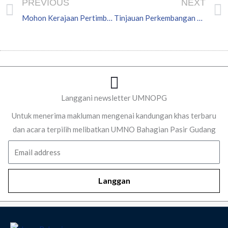
PREVIOUS
NEXT
Mohon Kerajaan Pertimbang Lima Tuntutan ‘Rider’ – Azleen Ambros
Tinjauan Perkembangan Tapak Penjaja Merbah – Murai, Scientex
Langgani newsletter UMNOPG
Untuk menerima makluman mengenai kandungan khas terbaru
dan acara terpilih melibatkan UMNO Bahagian Pasir Gudang
Email
Langgan