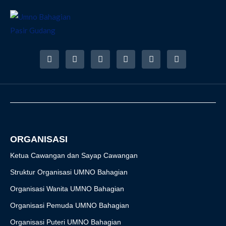
F
I
T
Y
T
R
a
n
w
o
i
s
c
s
i
u
k
s
e
t
t
t
t
b
a
t
u
o
o
g
e
b
k
o
r
r
e
k
a
-
m
f
ORGANISASI
Ketua Cawangan dan Sayap Cawangan
Struktur Organisasi UMNO Bahagian
Organisasi Wanita UMNO Bahagian
Organisasi Pemuda UMNO Bahagian
Organisasi Puteri UMNO Bahagian