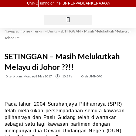
Skip
UMNO
umno online
BN
PERPADUAN
KERAJAAN
to
content
Navigasi:
Home
»
Terkini
»
Berita
»
SETINGGAN – Masih Melukutkah Melayu di
Johor ??!!
SETINGGAN – Masih Melukutkah
Melayu di Johor ??!!
Diterbitkan:
Monday, 8 May 2017
10:37 am
Oleh
UMNOPG
Pada tahun 2004 Suruhanjaya Pilihanraya (SPR)
telah melakukan persempadanan semula kawasan
pilihanraya dan Pasir Gudang telah diwartakan
sebagai satu lagi kawasan parlimen dengan
mempunyai dua Dewan Undangan Negeri (DUN)