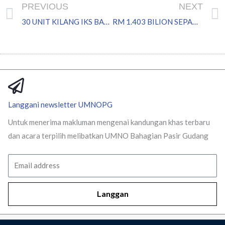
PREVIOUS
NEXT
30 UNIT KILANG IKS BAKAL DIBINA DI KG PASIR GUDANG BARU
RM 1.403 BILION SEPANJANG LAWATAN KE 22 PARLIMEN, GIMIK POLITIK?
Langgani newsletter UMNOPG
Untuk menerima makluman mengenai kandungan khas terbaru
dan acara terpilih melibatkan UMNO Bahagian Pasir Gudang
Email
Langgan