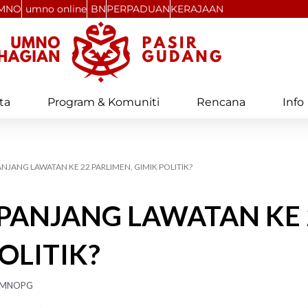
MNO
umno online
BN
PERPADUAN
KERAJAAN
ta
Program & Komuniti
Rencana
Info
ANJANG LAWATAN KE 22 PARLIMEN, GIMIK POLITIK?
SEPANJANG LAWATAN KE 
OLITIK?
MNOPG