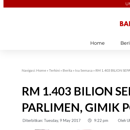
Skip
U
to
content
Home
Beri
Navigasi:
Home
»
Terkini
»
Berita
»
Isu Semasa
»
RM 1.403 BILION SEP
RM 1.403 BILION 
PARLIMEN, GIMIK P
Diterbitkan:
Tuesday, 9 May 2017
9:22 pm
Oleh
U