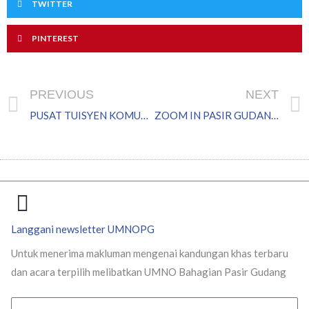
TWITTER
PINTEREST
Prev
PREVIOUS
NEXT
PUSAT TUISYEN KOMUNITI HASRAT DAN SUARA PENDUDUK SETEMPAT
ZOOM IN PASIR GUDANG – TUN MUTAHIR
Langgani newsletter UMNOPG
Untuk menerima makluman mengenai kandungan khas terbaru
dan acara terpilih melibatkan UMNO Bahagian Pasir Gudang
Email