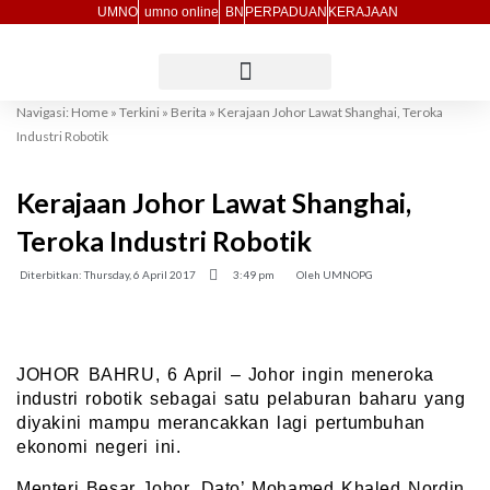
Skip
UMNO
umno online
BN
PERPADUAN
KERAJAAN
to
content
Navigasi:
Home
»
Terkini
»
Berita
»
Kerajaan Johor Lawat Shanghai, Teroka
Industri Robotik
Kerajaan Johor Lawat Shanghai,
Teroka Industri Robotik
Diterbitkan:
Thursday, 6 April 2017
3:49 pm
Oleh
UMNOPG
JOHOR BAHRU, 6 April – Johor ingin meneroka
industri robotik sebagai satu pelaburan baharu yang
diyakini mampu merancakkan lagi pertumbuhan
ekonomi negeri ini.
Menteri Besar Johor, Dato’ Mohamed Khaled Nordin,