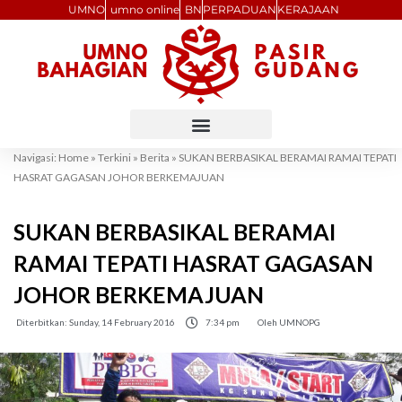
Skip
UMNO
umno online
BN
PERPADUAN
KERAJAAN
to
content
Navigasi:
Home
»
Terkini
»
Berita
»
SUKAN BERBASIKAL BERAMAI RAMAI TEPATI
HASRAT GAGASAN JOHOR BERKEMAJUAN
SUKAN BERBASIKAL BERAMAI
RAMAI TEPATI HASRAT GAGASAN
JOHOR BERKEMAJUAN
Diterbitkan:
Sunday, 14 February 2016
7:34 pm
Oleh
UMNOPG