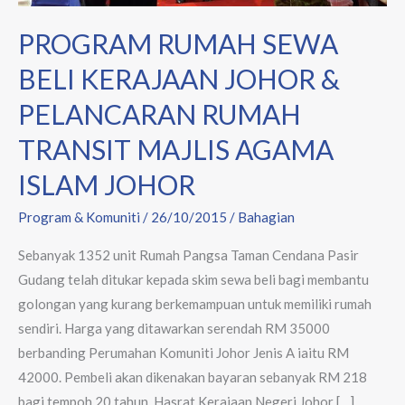
RUMAH
TRANSIT
PROGRAM RUMAH SEWA
MAJLIS
BELI KERAJAAN JOHOR &
AGAMA
ISLAM
PELANCARAN RUMAH
JOHOR
TRANSIT MAJLIS AGAMA
ISLAM JOHOR
Program & Komuniti
/
26/10/2015
/
Bahagian
Sebanyak 1352 unit Rumah Pangsa Taman Cendana Pasir
Gudang telah ditukar kepada skim sewa beli bagi membantu
golongan yang kurang berkemampuan untuk memiliki rumah
sendiri. Harga yang ditawarkan serendah RM 35000
berbanding Perumahan Komuniti Johor Jenis A iaitu RM
42000. Pembeli akan dikenakan bayaran sebanyak RM 218
bagi tempoh 20 tahun. Hasrat Kerajaan Negeri Johor […]