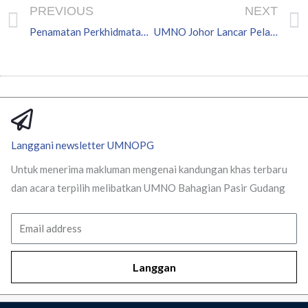
Prev
PREVIOUS
NEXT
Penamatan Perkhidmatan – Haitullah Azrin AIdil
UMNO Johor Lancar Pelan Masa Depan – Khaled Nordin
Langgani newsletter UMNOPG
Untuk menerima makluman mengenai kandungan khas terbaru
dan acara terpilih melibatkan UMNO Bahagian Pasir Gudang
Email
Langgan