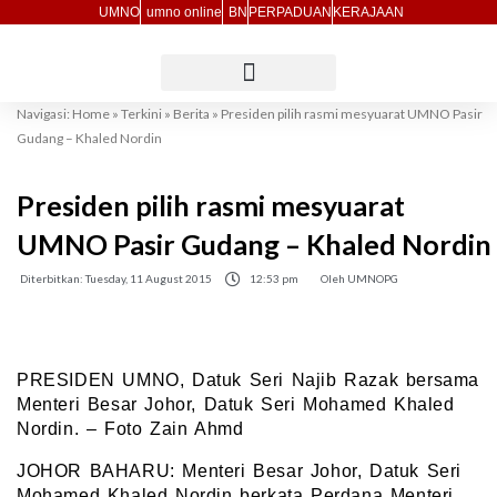
Skip
UMNO
umno online
BN
PERPADUAN
KERAJAAN
to
content
Navigasi:
Home
»
Terkini
»
Berita
»
Presiden pilih rasmi mesyuarat UMNO Pasir
Gudang – Khaled Nordin
Presiden pilih rasmi mesyuarat
UMNO Pasir Gudang – Khaled Nordin
Diterbitkan:
Tuesday, 11 August 2015
12:53 pm
Oleh
UMNOPG
PRESIDEN UMNO, Datuk Seri Najib Razak bersama
Menteri Besar Johor, Datuk Seri Mohamed Khaled
Nordin. – Foto Zain Ahmd
JOHOR BAHARU: Menteri Besar Johor, Datuk Seri
Mohamed Khaled Nordin berkata Perdana Menteri