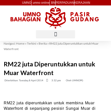
Skip
UMNO
umno online
BN
PERPADUAN
KERAJAAN
to
content
Navigasi:
Home
»
Terkini
»
Berita
»
RM22 juta Diperuntukkan untuk Muar
Waterfront
RM22 juta Diperuntukkan untuk
Muar Waterfront
Diterbitkan:
Tuesday, 8 April 2014
3:32 pm
Oleh
UMNOPG
RM22 juta diperuntukkan untuk membina Muar
Waterfront di sepanjang pesisir Sungai Muar di