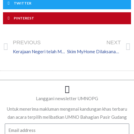
TWITTER
PINTEREST
Prev
PREVIOUS
NEXT
Kerajaan Negeri telah Menyenarai Hitam 28 Pemaju
Skim MyHome Dilaksanakan Mulai 1 April 2014
Langgani newsletter UMNOPG
Untuk menerima makluman mengenai kandungan khas terbaru
dan acara terpilih melibatkan UMNO Bahagian Pasir Gudang
Email