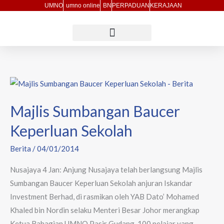
Skip
UMNO
umno online
BN
PERPADUAN
KERAJAAN
to
content
Majlis
Sumbangan
Majlis Sumbangan Baucer
Baucer
Keperluan
Keperluan Sekolah
Sekolah
Berita
/
04/01/2014
Nusajaya 4 Jan: Anjung Nusajaya telah berlangsung Majlis
Sumbangan Baucer Keperluan Sekolah anjuran Iskandar
Investment Berhad, di rasmikan oleh YAB Dato’ Mohamed
Khaled bin Nordin selaku Menteri Besar Johor merangkap
Ketua Bahagian UMNO Pasir Gudang. 100 pelajar yang