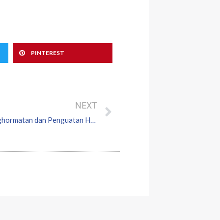
PINTEREST
Next
NEXT
Pengiktirafan Jeneral Songwit: Refleksi Penghormatan dan Penguatan Hubungan Pertahanan Malaysia-Thailand