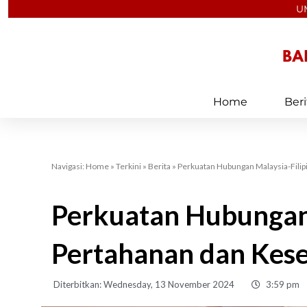
Skip
U
to
content
Home
Beri
Navigasi:
Home
»
Terkini
»
Berita
»
Perkuatan Hubungan Malaysia-Filip
Perkuatan Hubungan 
Pertahanan dan Kes
Diterbitkan:
Wednesday, 13 November 2024
3:59 pm