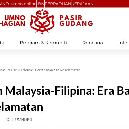
MNO
umno online
BN
PERPADUAN
KERAJAAN
ta
Program & Komuniti
Rencana
Info
ina: Era Baru Diplomasi Pertahanan dan Keselamatan
Malaysia-Filipina: Era B
elamatan
Oleh
UMNOPG