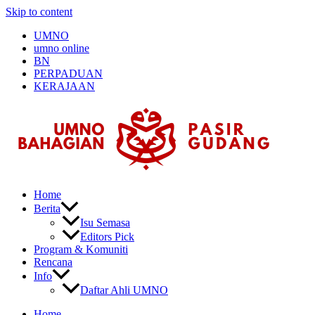
Skip to content
UMNO
umno online
BN
PERPADUAN
KERAJAAN
Home
Berita
Isu Semasa
Editors Pick
Program & Komuniti
Rencana
Info
Daftar Ahli UMNO
Home