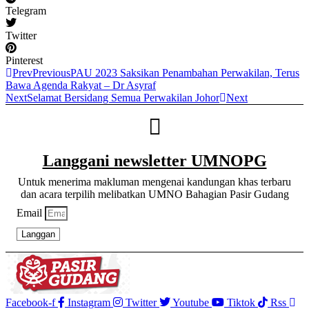
Telegram
Twitter
Pinterest
Prev
Previous
PAU 2023 Saksikan Penambahan Perwakilan, Terus
Bawa Agenda Rakyat – Dr Asyraf
Next
Selamat Bersidang Semua Perwakilan Johor
Next
Langgani newsletter UMNOPG
Untuk menerima makluman mengenai kandungan khas terbaru
dan acara terpilih melibatkan UMNO Bahagian Pasir Gudang
Email
Langgan
Facebook-f
Instagram
Twitter
Youtube
Tiktok
Rss