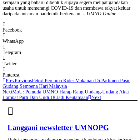
kerajaan yang baharu dibentuk supaya segera melipat gandakan
usaha untuk memerangi COVID-19 dan membawa rakyat keluar
daripada ancaman pandemik berkenaan. –
UMNO Online
Facebook
WhatsApp
Telegram
Twitter
Pinterest
Prev
Previous
Petrol Percuma Rider Makanan Di Parlimen Pasir
Gudang Sempena Hari Malaysia
Next
MoU: Pemuda UMNO Harap Rang Undang-Undang Akta
Lompat Parti Dan Undi 18 Jadi Keutamaan
Next
Langgani newsletter UMNOPG
Untuk menerima makluman mengenai kandungan khas terbaru