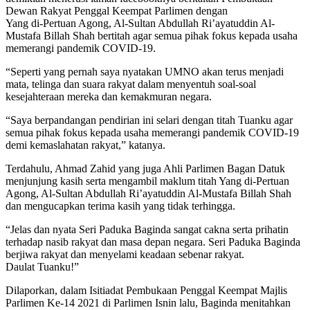
Dewan Rakyat Penggal Keempat Parlimen dengan
Yang di-Pertuan Agong, Al-Sultan Abdullah Ri’ayatuddin Al-
Mustafa Billah Shah bertitah agar semua pihak fokus kepada usaha
memerangi pandemik COVID-19.
“Seperti yang pernah saya nyatakan UMNO akan terus menjadi
mata, telinga dan suara rakyat dalam menyentuh soal-soal
kesejahteraan mereka dan kemakmuran negara.
“Saya berpandangan pendirian ini selari dengan titah Tuanku agar
semua pihak fokus kepada usaha memerangi pandemik COVID-19
demi kemaslahatan rakyat,” katanya.
Terdahulu, Ahmad Zahid yang juga Ahli Parlimen Bagan Datuk
menjunjung kasih serta mengambil maklum titah Yang di-Pertuan
Agong, Al-Sultan Abdullah Ri’ayatuddin Al-Mustafa Billah Shah
dan mengucapkan terima kasih yang tidak terhingga.
“Jelas dan nyata Seri Paduka Baginda sangat cakna serta prihatin
terhadap nasib rakyat dan masa depan negara. Seri Paduka Baginda
berjiwa rakyat dan menyelami keadaan sebenar rakyat.
Daulat Tuanku!”
Dilaporkan, dalam Isitiadat Pembukaan Penggal Keempat Majlis
Parlimen Ke-14 2021 di Parlimen Isnin lalu, Baginda menitahkan