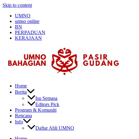
Skip to content
UMNO
umno online
BN
PERPADUAN
KERAJAAN
Home
Berita
Isu Semasa
Editors Pick
Program & Komuniti
Rencana
Info
Daftar Ahli UMNO
Home