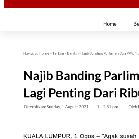
Skip
to
content
Home
Be
Navigasi:
Home
»
Terkini
»
Berita
»
Najib Banding Parlimen Dan PPV, N
Najib Banding Parli
Lagi Penting Dari R
Diterbitkan:
Sunday, 1 August 2021
2:31 pm
Oleh
KUALA LUMPUR, 1 Ogos – “Agak susah ba