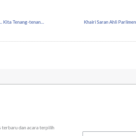
Melontarkan Cadangan Tidak Semestinya Menjerit… Kita Tenang-tenang Saja – Ahmad Zahid
Khairi Saran Ahli Parlim
erbaru dan acara terpilih
Email