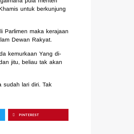
agaimana pula menteri
 Khamis untuk berkunjung
i Parlimen maka kerajaan
dalam Dewan Rakyat.
ada kemurkaan Yang di-
 jitu, beliau tak akan
 sudah lari diri. Tak
PINTEREST