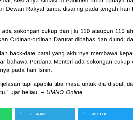
oal, sekiranya situasi di Parlimen amat bahaya b
an Dewan Rakyat tanpa disaring pada tengah hari
ada sokongan cukup dan jitu 110 ataupun 115 ahl
an Ordinan-ordinan Darurat dibahas dan diundi 
udah back-date batal yang akhirnya membawa kep
r bahawa Perdana Menteri ada sokongan cukup dan
nya pada hari Isnin.
elasan tapi apabila tiba masa untuk dia disoal, dia
u,” ujar beliau. –
UMNO Online
TELEGRAM
TWITTER