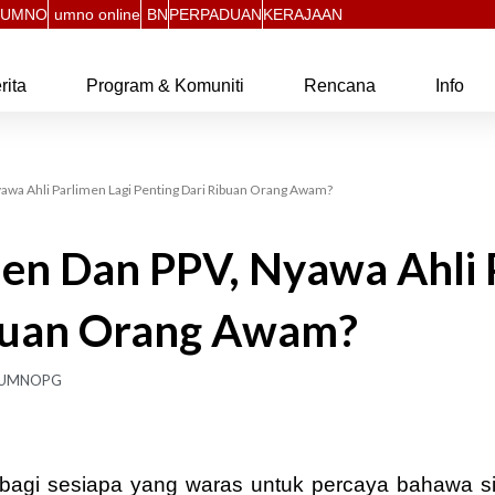
UMNO
umno online
BN
PERPADUAN
KERAJAAN
rita
Program & Komuniti
Rencana
Info
yawa Ahli Parlimen Lagi Penting Dari Ribuan Orang Awam?
men Dan PPV, Nyawa Ahli 
ibuan Orang Awam?
UMNOPG
gi sesiapa yang waras untuk percaya bahawa sid