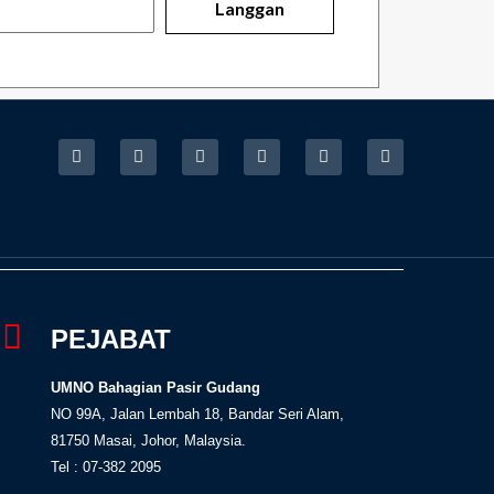
Langgan
F
I
T
Y
T
R
a
n
w
o
i
s
c
s
i
u
k
s
e
t
t
t
t
b
a
t
u
o
o
g
e
b
k
o
r
r
e
k
a
-
m
f
PEJABAT
UMNO Bahagian Pasir Gudang
NO 99A, Jalan Lembah 18, Bandar Seri Alam,
81750 Masai, Johor, Malaysia.
Tel : 07-382 2095