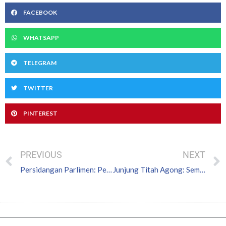
FACEBOOK
WHATSAPP
TELEGRAM
TWITTER
PINTEREST
Prev
PREVIOUS
NEXT
Persidangan Parlimen: Pemuda BN Beri Empat Fokus Utama Bantuan Keperluan Kepada Rakyat
Junjung Titah Agong: Semua Pihak Terutama Kerajaan Perlu Akur, Fahami Konteks Dimaksudkan – Mohd Hairi