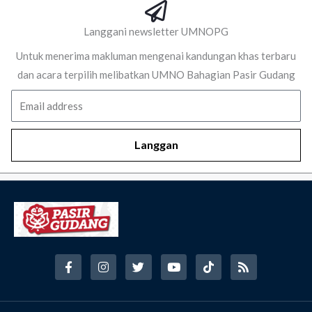
Langgani newsletter UMNOPG
Untuk menerima makluman mengenai kandungan khas terbaru
dan acara terpilih melibatkan UMNO Bahagian Pasir Gudang
Email
Langgan
F
I
T
Y
T
R
a
n
w
o
i
s
c
s
i
u
k
s
e
t
t
t
t
b
a
t
u
o