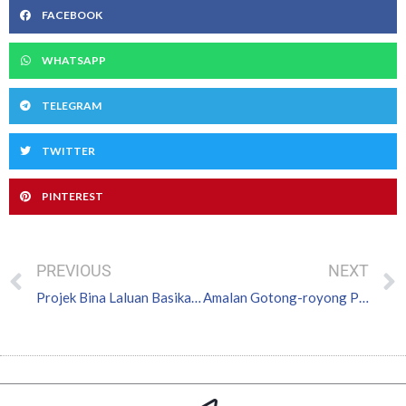
FACEBOOK
WHATSAPP
TELEGRAM
TWITTER
PINTEREST
Prev
PREVIOUS
NEXT
Projek Bina Laluan Basikal Bermula Tahun Depan
Amalan Gotong-royong Perlu Dijadikan Budaya Hidup