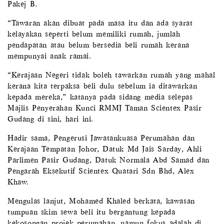
Pakej B.
“Tawaran akan dibuat pada masa itu dan ada syarat
kelayakan seperti belum memiliki rumah, jumlah
pendapatan atau belum bersedia beli rumah kerana
mempunyai anak ramai.
“Kerajaan Negeri tidak boleh tawarkan rumah yang mahal
kerana kita terpaksa beli dulu sebelum ia ditawarkan
kepada mereka,” katanya pada sidang media selepas
Majlis Penyerahan Kunci RMMJ Taman Scientex Pasir
Gudang di sini, hari ini.
Hadir sama, Pengerusi Jawatankuasa Perumahan dan
Kerajaan Tempatan Johor, Datuk Md Jais Sarday, Ahli
Parlimen Pasir Gudang, Datuk Normala Abd Samad dan
Pengarah Eksekutif Scientex Quatari Sdn Bhd, Alex
Khaw.
Mengulas lanjut, Mohamed Khaled berkata, kawasan
tumpuan skim sewa beli itu bergantung kepada
kekosongan projek perumahan, namun fokus adalah di