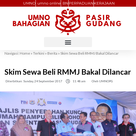
Skip
UMNO
umno online
BN
PERPADUAN
KERAJAAN
to
content
Navigasi:
Home
»
Terkini
»
Berita
»
Skim Sewa Beli RMMJ Bakal Dilancar
Skim Sewa Beli RMMJ Bakal Dilancar
Diterbitkan:
Sunday, 24 September 2017
11:48 am
Oleh
UMNOPG