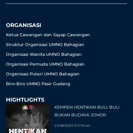
o
g
e
b
k
o
r
r
e
k
a
-
m
f
ORGANISASI
Ketua Cawangan dan Sayap Cawangan
Struktur Organisasi UMNO Bahagian
Organisasi Wanita UMNO Bahagian
Organisasi Pemuda UMNO Bahagian
Organisasi Puteri UMNO Bahagian
Biro-Biro UMNO Pasir Gudang
HIGHTLIGHTS
KEMPEN HENTIKAN BULI: BULI
BUKAN BUDAYA JOHOR
21/08/2025
3:55 am