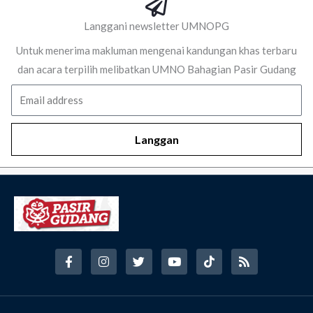
Langgani newsletter UMNOPG
Untuk menerima makluman mengenai kandungan khas terbaru
dan acara terpilih melibatkan UMNO Bahagian Pasir Gudang
Email
Langgan
F
I
T
Y
T
R
a
n
w
o
i
s
c
s
i
u
k
s
e
t
t
t
t
b
a
t
u
o