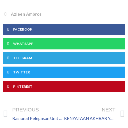
Azleen Ambros
FACEBOOK
WHATSAPP
TELEGRAM
TWITTER
PINTEREST
Prev
PREVIOUS
NEXT
Rasional Pelepasan Unit Hartanah Berstatus Bumiputera
KENYATAAN AKHBAR YAB DATUK SERI MOHAMED KHALED NORDIN MENTERI BESAR JOHOR BERHUBUNG PENAHANAN YB DATUK ABD. LATIF BANDI