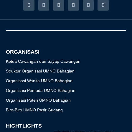
F
I
T
Y
T
R
a
n
w
o
i
s
c
s
i
u
k
s
e
t
t
t
t
b
a
t
u
o
o
g
e
b
k
o
r
r
e
k
a
-
m
f
ORGANISASI
Ketua Cawangan dan Sayap Cawangan
Struktur Organisasi UMNO Bahagian
Organisasi Wanita UMNO Bahagian
Organisasi Pemuda UMNO Bahagian
Organisasi Puteri UMNO Bahagian
Biro-Biro UMNO Pasir Gudang
HIGHTLIGHTS