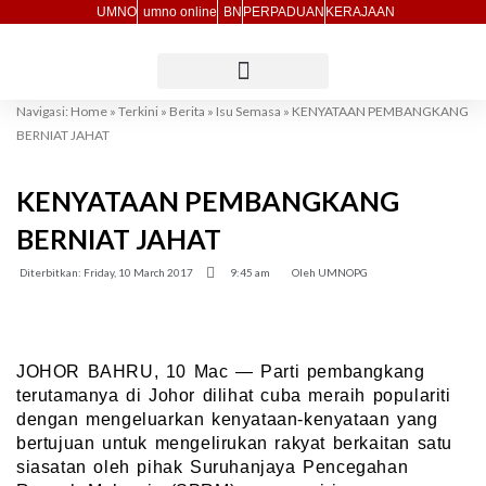
Skip
UMNO
umno online
BN
PERPADUAN
KERAJAAN
to
content
Navigasi:
Home
»
Terkini
»
Berita
»
Isu Semasa
»
KENYATAAN PEMBANGKANG
BERNIAT JAHAT
KENYATAAN PEMBANGKANG
BERNIAT JAHAT
Diterbitkan:
Friday, 10 March 2017
9:45 am
Oleh
UMNOPG
JOHOR BAHRU, 10 Mac — Parti pembangkang
terutamanya di Johor dilihat cuba meraih populariti
dengan mengeluarkan kenyataan-kenyataan yang
bertujuan untuk mengelirukan rakyat berkaitan satu
siasatan oleh pihak Suruhanjaya Pencegahan