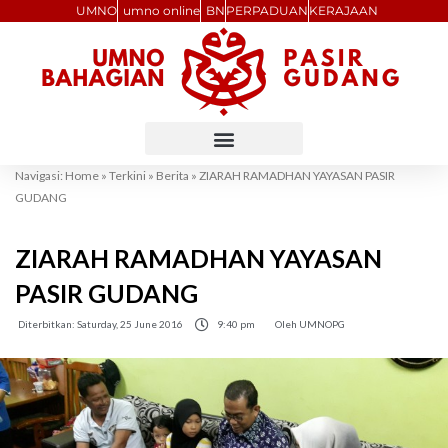
Skip
UMNO
umno online
BN
PERPADUAN
KERAJAAN
to
content
Navigasi:
Home
»
Terkini
»
Berita
»
ZIARAH RAMADHAN YAYASAN PASIR
GUDANG
ZIARAH RAMADHAN YAYASAN
PASIR GUDANG
Diterbitkan:
Saturday, 25 June 2016
9:40 pm
Oleh
UMNOPG