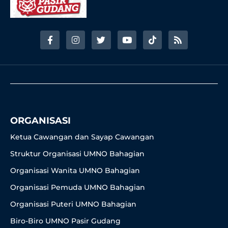
F
I
T
Y
T
R
a
n
w
o
i
s
c
s
i
u
k
s
e
t
t
t
t
b
a
t
u
o
o
g
e
b
k
o
r
r
e
k
a
-
m
f
ORGANISASI
Ketua Cawangan dan Sayap Cawangan
Struktur Organisasi UMNO Bahagian
Organisasi Wanita UMNO Bahagian
Organisasi Pemuda UMNO Bahagian
Organisasi Puteri UMNO Bahagian
Biro-Biro UMNO Pasir Gudang