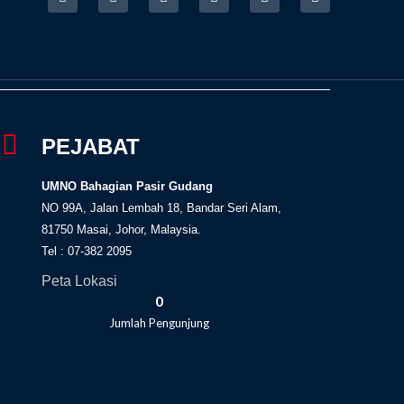
a
n
w
o
i
s
c
s
i
u
k
s
e
t
t
t
t
b
a
t
u
o
o
g
e
b
k
o
r
r
e
k
a
-
m
f
PEJABAT
UMNO Bahagian Pasir Gudang
NO 99A, Jalan Lembah 18, Bandar Seri Alam,
81750 Masai, Johor, Malaysia.
Tel : 07-382 2095
Peta Lokasi
0
Jumlah Pengunjung