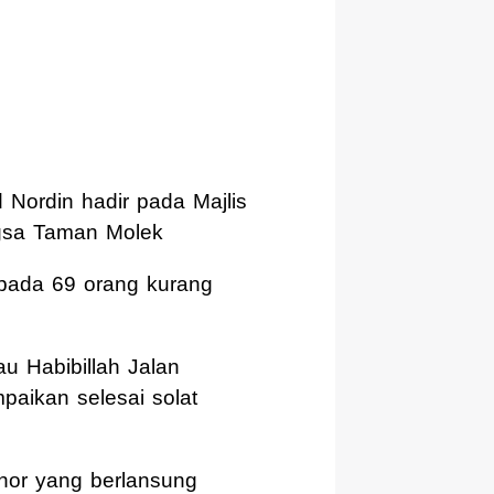
ordin hadir pada Majlis
gsa Taman Molek
epada 69 orang kurang
u Habibillah Jalan
aikan selesai solat
hor yang berlansung