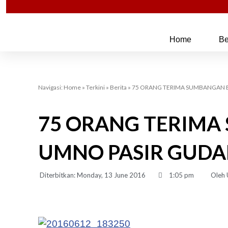
Skip
to
content
Home
Be
Navigasi:
Home
»
Terkini
»
Berita
»
75 ORANG TERIMA SUMBANGAN B
75 ORANG TERIMA
UMNO PASIR GUD
Diterbitkan:
Monday, 13 June 2016
1:05 pm
Oleh