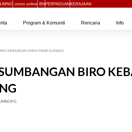
UMNO
umno online
BN
PERPADUAN
KERAJAAN
rita
Program & Komuniti
Rencana
Info
IRO KEBAJIKAN UMNO PASIR GUDANG
 SUMBANGAN BIRO KEB
ANG
UMNOPG