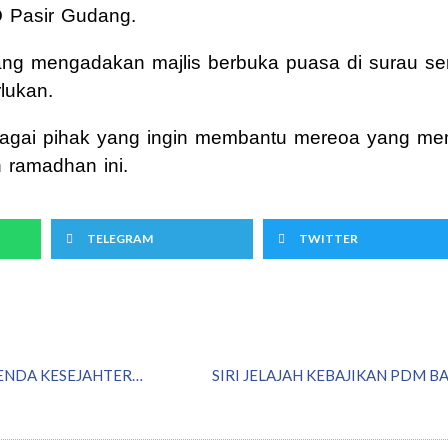
 Pasir Gudang.
g mengadakan majlis berbuka puasa di surau se
lukan.
lbagai pihak yang ingin membantu mereoa yang m
 ramadhan ini.
TELEGRAM
TWITTER
KEKAL KAMPUNG TRADISIONAL TERUSKAN AGENDA KESEJAHTERAAN RAKYAT
SIRI JELAJAH KEBAJIKAN PDM 