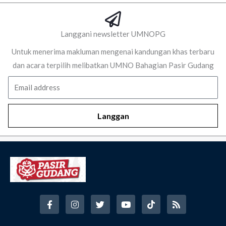
Langgani newsletter UMNOPG
Untuk menerima makluman mengenai kandungan khas terbaru
dan acara terpilih melibatkan UMNO Bahagian Pasir Gudang
Email
Langgan
F
I
T
Y
T
R
a
n
w
o
i
s
c
s
i
u
k
s
e
t
t
t
t