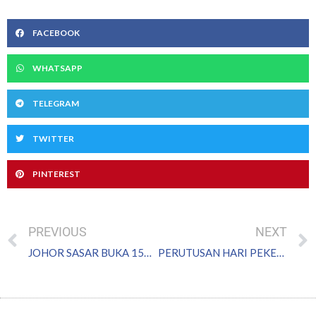
FACEBOOK
WHATSAPP
TELEGRAM
TWITTER
PINTEREST
Prev
PREVIOUS
NEXT
JOHOR SASAR BUKA 150 KEDAI HARGA PATUT IMCOOP
PERUTUSAN HARI PEKERJA OLEH YAB MENTERI BESAR JOHOR