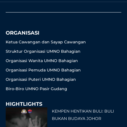
b
a
t
u
o
o
g
e
b
k
o
r
r
e
k
a
-
m
f
ORGANISASI
Ketua Cawangan dan Sayap Cawangan
Struktur Organisasi UMNO Bahagian
Organisasi Wanita UMNO Bahagian
Organisasi Pemuda UMNO Bahagian
Organisasi Puteri UMNO Bahagian
Biro-Biro UMNO Pasir Gudang
HIGHTLIGHTS
KEMPEN HENTIKAN BULI: BULI
BUKAN BUDAYA JOHOR