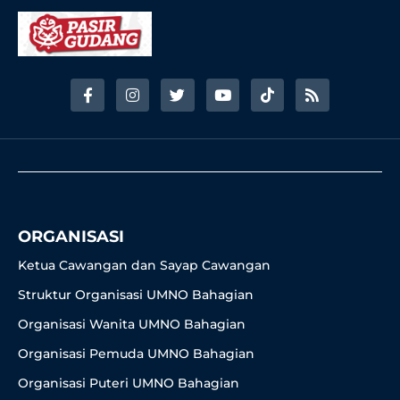
F
I
T
Y
T
R
a
n
w
o
i
s
c
s
i
u
k
s
e
t
t
t
t
b
a
t
u
o
o
g
e
b
k
o
r
r
e
k
a
-
m
f
ORGANISASI
Ketua Cawangan dan Sayap Cawangan
Struktur Organisasi UMNO Bahagian
Organisasi Wanita UMNO Bahagian
Organisasi Pemuda UMNO Bahagian
Organisasi Puteri UMNO Bahagian