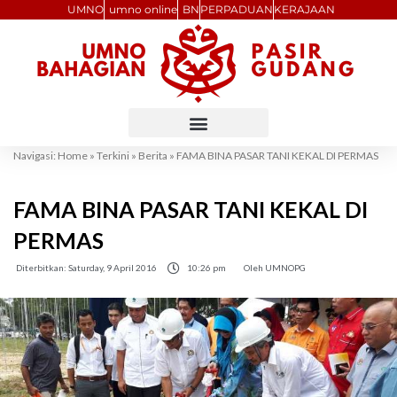
Skip
UMNO
umno online
BN
PERPADUAN
KERAJAAN
to
content
Navigasi:
Home
»
Terkini
»
Berita
»
FAMA BINA PASAR TANI KEKAL DI PERMAS
FAMA BINA PASAR TANI KEKAL DI
PERMAS
Diterbitkan:
Saturday, 9 April 2016
10:26 pm
Oleh
UMNOPG