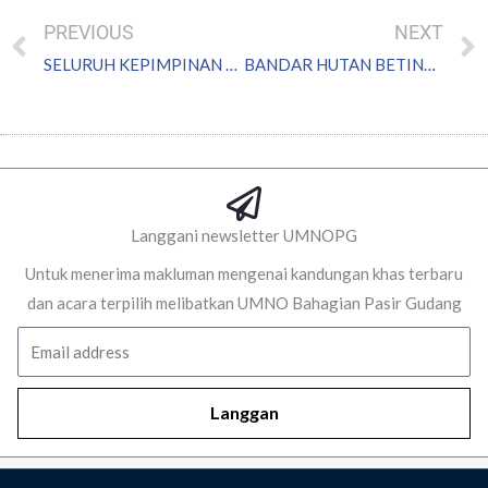
Prev
PREVIOUS
NEXT
SELURUH KEPIMPINAN UMNO JOHOR MENYOKONG DATO’ KHALED
BANDAR HUTAN BETINGKAT 3D PERTAMA DI DUNIA ADA DI JOHOR
Langgani newsletter UMNOPG
Untuk menerima makluman mengenai kandungan khas terbaru
dan acara terpilih melibatkan UMNO Bahagian Pasir Gudang
Email
Langgan