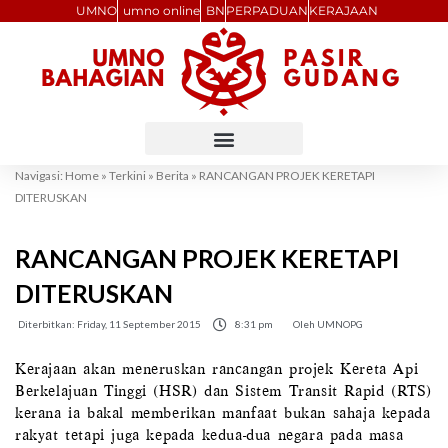
Skip
UMNO
umno online
BN
PERPADUAN
KERAJAAN
to
content
Navigasi:
Home
»
Terkini
»
Berita
»
RANCANGAN PROJEK KERETAPI
DITERUSKAN
RANCANGAN PROJEK KERETAPI
DITERUSKAN
Diterbitkan:
Friday, 11 September 2015
8:31 pm
Oleh
UMNOPG
Kerajaan akan meneruskan rancangan projek Kereta Api
Berkelajuan Tinggi (HSR) dan Sistem Transit Rapid (RTS)
kerana ia bakal memberikan manfaat bukan sahaja kepada
rakyat tetapi juga kepada kedua-dua negara pada masa