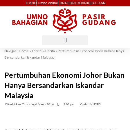
Skip
UMNO
umno online
BN
PERPADUAN
KERAJAAN
to
content
Navigasi:
Home
»
Terkini
»
Berita
»
Pertumbuhan Ekonomi Johor Bukan Hanya
Bersandarkan Iskandar Malaysia
Pertumbuhan Ekonomi Johor Bukan
Hanya Bersandarkan Iskandar
Malaysia
Diterbitkan:
Thursday, 6 March 2014
2:02 pm
Oleh
UMNOPG