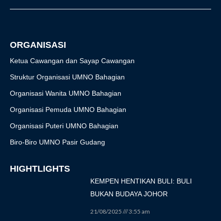
o
g
e
b
k
o
r
r
e
k
a
-
m
f
ORGANISASI
Ketua Cawangan dan Sayap Cawangan
Struktur Organisasi UMNO Bahagian
Organisasi Wanita UMNO Bahagian
Organisasi Pemuda UMNO Bahagian
Organisasi Puteri UMNO Bahagian
Biro-Biro UMNO Pasir Gudang
HIGHTLIGHTS
KEMPEN HENTIKAN BULI: BULI
BUKAN BUDAYA JOHOR
21/08/2025
3:55 am