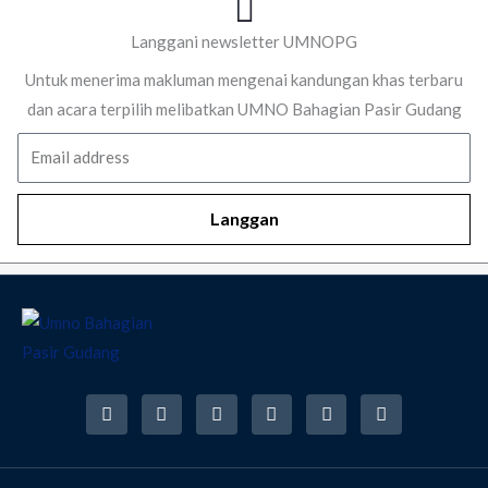
Langgani newsletter UMNOPG
Untuk menerima makluman mengenai kandungan khas terbaru
dan acara terpilih melibatkan UMNO Bahagian Pasir Gudang
Email
Langgan
F
I
T
Y
T
R
a
n
w
o
i
s
c
s
i
u
k
s
e
t
t
t
t
b
a
t
u
o