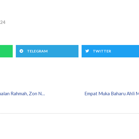
24
TELEGRAM
TWITTER
Seharian Program Pemacu Kebajikan di “Program Jualan Rahmah, Zon Nusa Damai”
Empat Muka Baharu Ahli M