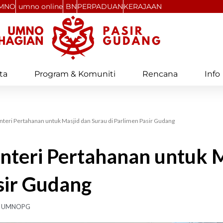
MNO
umno online
BN
PERPADUAN
KERAJAAN
ta
Program & Komuniti
Rencana
Info
eri Pertahanan untuk Masjid dan Surau di Parlimen Pasir Gudang
teri Pertahanan untuk M
sir Gudang
UMNOPG