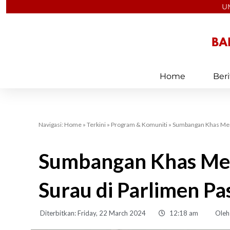
Skip
U
to
content
Home
Beri
Navigasi:
Home
»
Terkini
»
Program & Komuniti
»
Sumbangan Khas Ment
Sumbangan Khas Men
Surau di Parlimen Pa
Diterbitkan:
Friday, 22 March 2024
12:18 am
Oleh