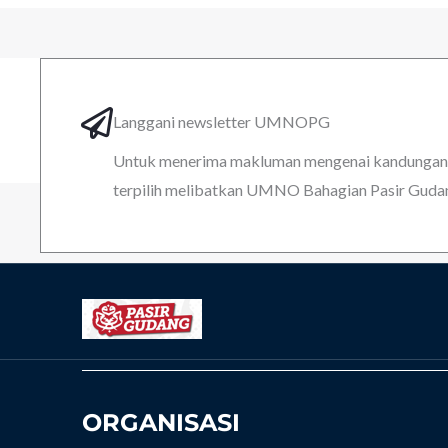
Langgani newsletter UMNOPG
Untuk menerima makluman mengenai kandungan k
terpilih melibatkan UMNO Bahagian Pasir Guda
ORGANISASI