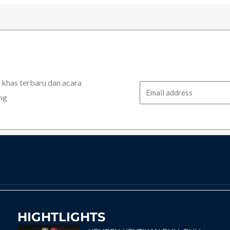
has terbaru dan acara
Email
ng
HIGHTLIGHTS