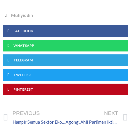
Muhyiddin
FACEBOOK
WHATSAPP
TELEGRAM
TWITTER
PINTEREST
Prev
PREVIOUS
NEXT
Hampir Semua Sektor Ekonomi, Aktiviti Perniagaan Dibuka Bermula 4 Mei – PM
Agong, Ahli Parlimen Iktiraf Pengorbanan Petugas Barisan Hadapan COVID-19