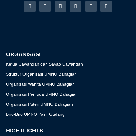
F
I
T
Y
T
R
a
n
w
o
i
s
c
s
i
u
k
s
e
t
t
t
t
b
a
t
u
o
o
g
e
b
k
o
r
r
e
k
a
-
m
f
ORGANISASI
Ketua Cawangan dan Sayap Cawangan
Struktur Organisasi UMNO Bahagian
Organisasi Wanita UMNO Bahagian
Organisasi Pemuda UMNO Bahagian
Organisasi Puteri UMNO Bahagian
Biro-Biro UMNO Pasir Gudang
HIGHTLIGHTS