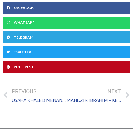
FACEBOOK
WHATSAPP
TELEGRAM
TWITTER
PINTEREST
Prev
PREVIOUS
NEXT
USAHA KHALED MENANGKAP ‘AYAM’ KFC BERBALOI: MARUAH BANGSA JOHOR DIKEMBALIKAN
MAHDZIR IBRAHIM – KELDAI TAMBATAN DAP