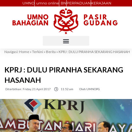
Skip
UMNO
umno online
BN
PERPADUAN
KERAJAAN
to
content
Navigasi:
Home
»
Terkini
»
Berita
»
KPRJ : DULU PIRANHA SEKARANG HASANAH
KPRJ : DULU PIRANHA SEKARANG
HASANAH
Diterbitkan:
Friday, 21 April 2017
11:52 am
Oleh
UMNOPG