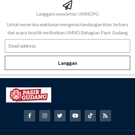
Langgani newsletter UMNOPG
Untuk menerima makluman mengenai kandungan khas terbaru
dan acara terpilih melibatkan UMNO Bahagian Pasir Gudang
Email
Langgan
F
I
T
Y
T
R
a
n
w
o
i
s
c
s
i
u
k
s
e
t
t
t
t
b
a
t
u
o