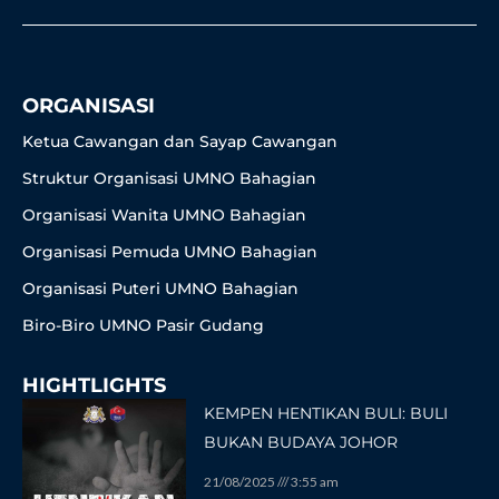
o
g
e
b
k
o
r
r
e
k
a
-
m
f
ORGANISASI
Ketua Cawangan dan Sayap Cawangan
Struktur Organisasi UMNO Bahagian
Organisasi Wanita UMNO Bahagian
Organisasi Pemuda UMNO Bahagian
Organisasi Puteri UMNO Bahagian
Biro-Biro UMNO Pasir Gudang
HIGHTLIGHTS
KEMPEN HENTIKAN BULI: BULI
BUKAN BUDAYA JOHOR
21/08/2025
3:55 am