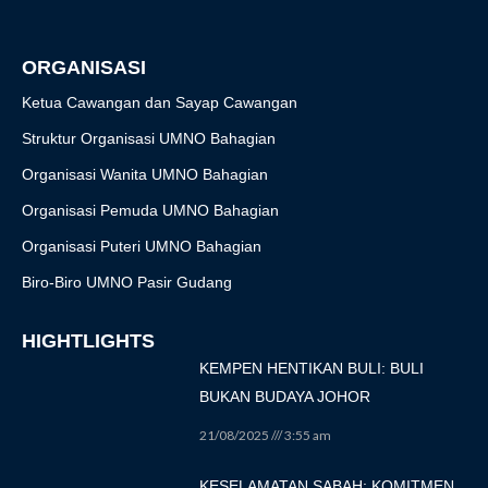
k
a
-
m
f
ORGANISASI
Ketua Cawangan dan Sayap Cawangan
Struktur Organisasi UMNO Bahagian
Organisasi Wanita UMNO Bahagian
Organisasi Pemuda UMNO Bahagian
Organisasi Puteri UMNO Bahagian
Biro-Biro UMNO Pasir Gudang
HIGHTLIGHTS
KEMPEN HENTIKAN BULI: BULI
BUKAN BUDAYA JOHOR
21/08/2025
3:55 am
KESELAMATAN SABAH: KOMITMEN