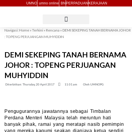
Skip
UMNO
umno online
BN
PERPADUAN
KERAJAAN
to
content
Navigasi:
Home
»
Terkini
»
Rencana
»
DEMI SEKEPING TANAH BERNAMA JOHOR
: TOPENG PERJUANGAN MUHYIDDIN
DEMI SEKEPING TANAH BERNAMA
JOHOR : TOPENG PERJUANGAN
MUHYIDDIN
Diterbitkan:
Thursday, 20 April 2017
11:01 am
Oleh
UMNOPG
Pengugurannya jawatannya sebagai Timbalan
Perdana Menteri Malaysia telah meruntun hati
banyak pihak, ramai yang meratapi nasib pemimpin
yang mereka kagumi seakan dianiaya ketua sendiri