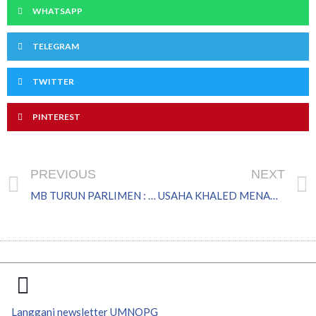
WHATSAPP
TELEGRAM
TWITTER
PINTEREST
Prev
PREVIOUS
NEXT
MB TURUN PARLIMEN : SATU USAHA YANG DICEMBURUI
USAHA KHALED MENANGKAP ‘AYAM’ KFC BERBALOI: MARUAH BANGSA JOHOR DIKEMBALIKAN
Langgani newsletter UMNOPG