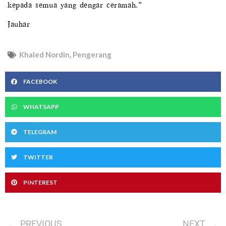
kepada semua yang dengar ceramah.”
Jauhar
Khaled Nordin
,
Pengerang
FACEBOOK
WHATSAPP
TELEGRAM
TWITTER
PINTEREST
Prev
PREVIOUS
NEXT