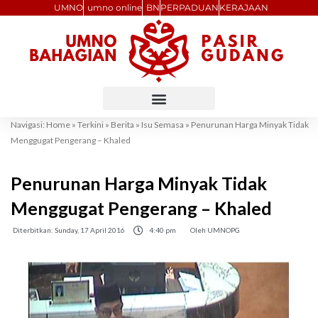
Skip
UMNO
umno online
BN
PERPADUAN
KERAJAAN
to
content
Navigasi:
Home
»
Terkini
»
Berita
»
Isu Semasa
»
Penurunan Harga Minyak Tidak
Menggugat Pengerang – Khaled
Penurunan Harga Minyak Tidak
Menggugat Pengerang – Khaled
Diterbitkan:
Sunday, 17 April 2016
4:40 pm
Oleh
UMNOPG