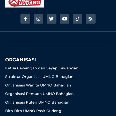
F
I
T
Y
T
R
a
n
w
o
i
s
c
s
i
u
k
s
e
t
t
t
t
b
a
t
u
o
o
g
e
b
k
o
r
r
e
k
a
-
m
f
ORGANISASI
Ketua Cawangan dan Sayap Cawangan
Struktur Organisasi UMNO Bahagian
Organisasi Wanita UMNO Bahagian
Organisasi Pemuda UMNO Bahagian
Organisasi Puteri UMNO Bahagian
Biro-Biro UMNO Pasir Gudang