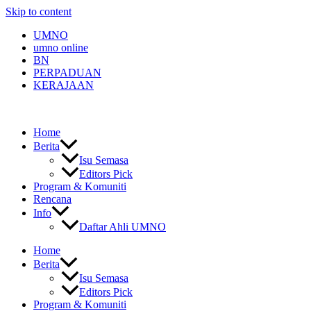
Skip to content
UMNO
umno online
BN
PERPADUAN
KERAJAAN
Home
Berita
Isu Semasa
Editors Pick
Program & Komuniti
Rencana
Info
Daftar Ahli UMNO
Home
Berita
Isu Semasa
Editors Pick
Program & Komuniti