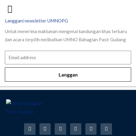
Langgani newsletter UMNOPG
Untuk menerima makluman mengenai kandungan khas terbaru
dan acara terpilih melibatkan UMNO Bahagian Pasir Gudang
Email
Langgan
F
I
T
Y
T
R
a
n
w
o
i
s
c
s
i
u
k
s