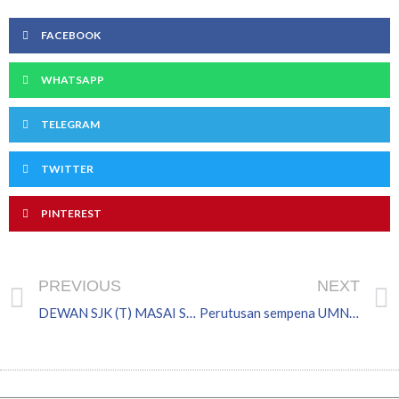
FACEBOOK
WHATSAPP
TELEGRAM
TWITTER
PINTEREST
Prev
PREVIOUS
NEXT
DEWAN SJK (T) MASAI SIAP DIBINA
Perutusan sempena UMNO 70 tahun YAB Dato’ Mohamed Khaled Nordin Menteri Besar Johor Merangkap Pengerusi Badan Perhubungan UMNO Johor