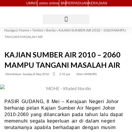
Skip
UMNO
umno online
BN
PERPADUAN
KERAJAAN
to
content
Navigasi:
Home
»
Terkini
»
Berita
»
KAJIAN SUMBER AIR 2010 – 2060 MAMPU
TANGANI MASALAH AIR
KAJIAN SUMBER AIR 2010 – 2060
MAMPU TANGANI MASALAH AIR
Diterbitkan:
Sunday, 8 May 2016
3:32 pm
Oleh
UMNOPG
PASIR GUDANG, 8 Mei – Kerajaan Negeri Johor
berharap pelan Kajian Sumber Air Negeri Johor
2010-2060 yang dilancarkan pada tahun lalu dapat
memenuhi segala keperluan air di dalam negeri
terutamanya apabila berhadapan dengan musim