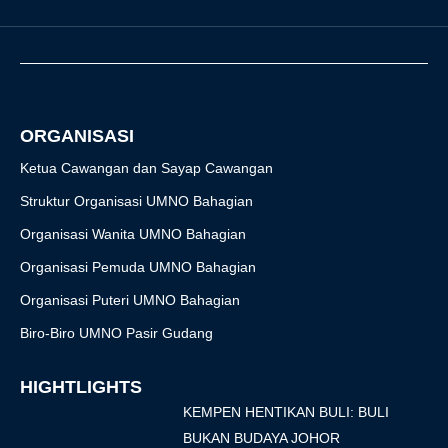
e
t
t
t
t
b
a
t
u
o
o
g
e
b
k
o
r
r
e
k
a
-
m
f
ORGANISASI
Ketua Cawangan dan Sayap Cawangan
Struktur Organisasi UMNO Bahagian
Organisasi Wanita UMNO Bahagian
Organisasi Pemuda UMNO Bahagian
Organisasi Puteri UMNO Bahagian
Biro-Biro UMNO Pasir Gudang
HIGHTLIGHTS
KEMPEN HENTIKAN BULI: BULI
BUKAN BUDAYA JOHOR