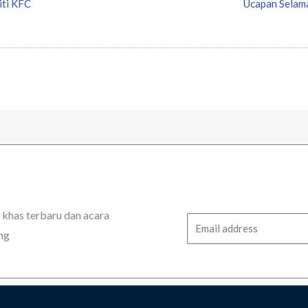
iti KFC
Ucapan Selam
has terbaru dan acara
Email
ng