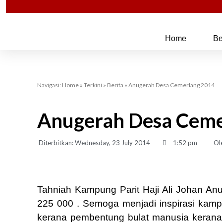
Skip
to
content
Home
Be
Navigasi:
Home
»
Terkini
»
Berita
»
Anugerah Desa Cemerlang 2014
Anugerah Desa Ceme
Diterbitkan:
Wednesday, 23 July 2014
1:52 pm
Ol
Tahniah Kampung Parit Haji Ali Johan 
225 000 . Semoga menjadi inspirasi kamp
kerana pembentung bulat manusia kerana