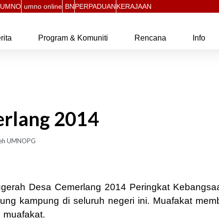
UMNO
umno online
BN
PERPADUAN
KERAJAAN
rita
Program & Komuniti
Rencana
Info
rlang 2014
eh
UMNOPG
Anugerah Desa Cemerlang 2014 Peringkat Kebang
ung kampung di seluruh negeri ini. Muafakat memb
 muafakat.