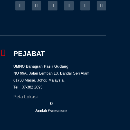
F
I
T
Y
T
R
a
n
w
o
i
s
c
s
i
u
k
s
e
t
t
t
t
b
a
t
u
o
o
g
e
b
k
o
r
r
e
k
a
-
m
f
PEJABAT
UMNO Bahagian Pasir Gudang
NO 99A, Jalan Lembah 18, Bandar Seri Alam,
81750 Masai, Johor, Malaysia.
Tel : 07-382 2095
Peta Lokasi
0
Jumlah Pengunjung